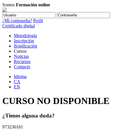
Somos
Formación online
¿Mi contraseña?
Perfil
Certificado digital
Metodología
Inscripción
Bonificación
Cursos
Noticias
Recursos
Contacto
Idioma
CA
EN
CURSO NO DISPONIBLE
¿Tienes alguna duda?
973236161