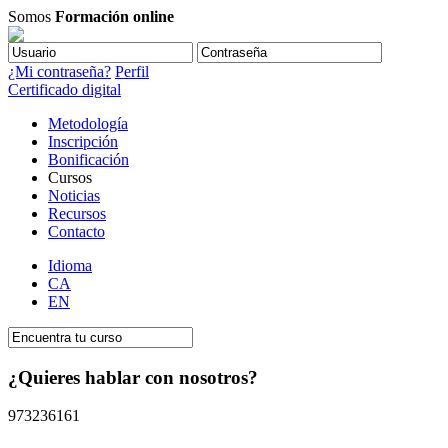
Somos
Formación online
¿Mi contraseña?
Perfil
Certificado digital
Metodología
Inscripción
Bonificación
Cursos
Noticias
Recursos
Contacto
Idioma
CA
EN
¿Quieres hablar con nosotros?
973236161