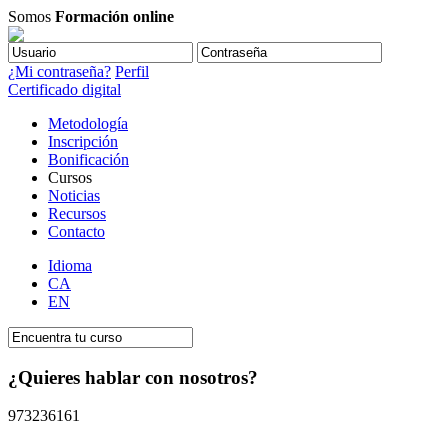
Somos
Formación online
¿Mi contraseña?
Perfil
Certificado digital
Metodología
Inscripción
Bonificación
Cursos
Noticias
Recursos
Contacto
Idioma
CA
EN
¿Quieres hablar con nosotros?
973236161