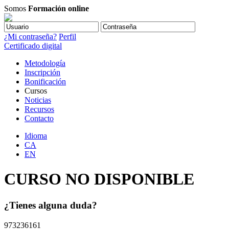
Somos
Formación online
¿Mi contraseña?
Perfil
Certificado digital
Metodología
Inscripción
Bonificación
Cursos
Noticias
Recursos
Contacto
Idioma
CA
EN
CURSO NO DISPONIBLE
¿Tienes alguna duda?
973236161