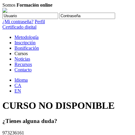
Somos
Formación online
¿Mi contraseña?
Perfil
Certificado digital
Metodología
Inscripción
Bonificación
Cursos
Noticias
Recursos
Contacto
Idioma
CA
EN
CURSO NO DISPONIBLE
¿Tienes alguna duda?
973236161