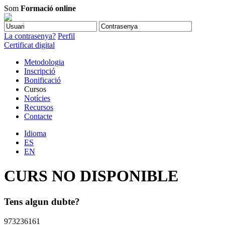
Som
Formació online
La contrasenya?
Perfil
Certificat digital
Metodologia
Inscripció
Bonificació
Cursos
Notícies
Recursos
Contacte
Idioma
ES
EN
CURS NO DISPONIBLE
Tens algun dubte?
973236161