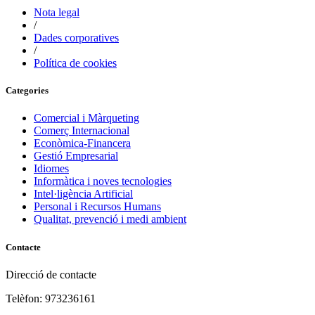
Nota legal
/
Dades corporatives
/
Política de cookies
Categories
Comercial i Màrqueting
Comerç Internacional
Econòmica-Financera
Gestió Empresarial
Idiomes
Informàtica i noves tecnologies
Intel·ligència Artificial
Personal i Recursos Humans
Qualitat, prevenció i medi ambient
Contacte
Direcció de contacte
Telèfon: 973236161