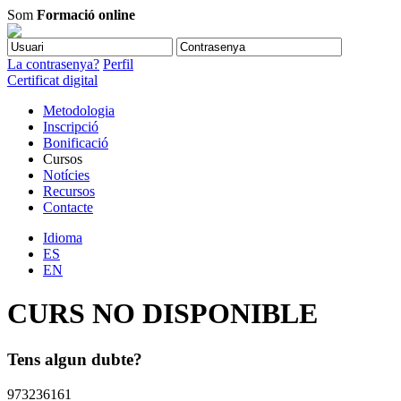
Som
Formació online
La contrasenya?
Perfil
Certificat digital
Metodologia
Inscripció
Bonificació
Cursos
Notícies
Recursos
Contacte
Idioma
ES
EN
CURS NO DISPONIBLE
Tens algun dubte?
973236161