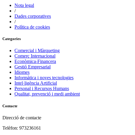
Nota legal
/
Dades corporatives
/
Política de cookies
Categories
Comercial i Màrqueting
Comerç Internacional
Econòmica-Financera
Gestió Empresarial
Idiomes
Informàtica i noves tecnologies
Intel·ligència Artificial
Personal i Recursos Humans
Qualitat, prevenció i medi ambient
Contacte
Direcció de contacte
Telèfon: 973236161