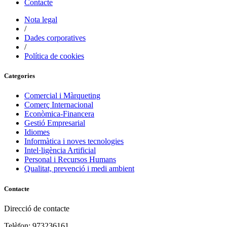
Contacte
Nota legal
/
Dades corporatives
/
Política de cookies
Categories
Comercial i Màrqueting
Comerç Internacional
Econòmica-Financera
Gestió Empresarial
Idiomes
Informàtica i noves tecnologies
Intel·ligència Artificial
Personal i Recursos Humans
Qualitat, prevenció i medi ambient
Contacte
Direcció de contacte
Telèfon: 973236161