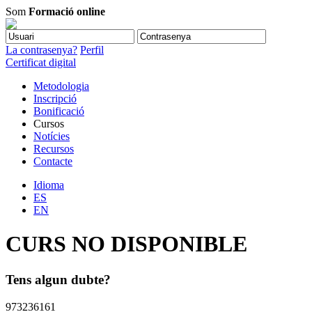
Som
Formació online
La contrasenya?
Perfil
Certificat digital
Metodologia
Inscripció
Bonificació
Cursos
Notícies
Recursos
Contacte
Idioma
ES
EN
CURS NO DISPONIBLE
Tens algun dubte?
973236161