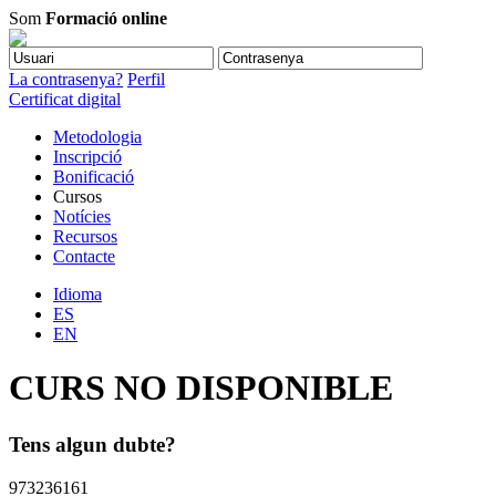
Som
Formació online
La contrasenya?
Perfil
Certificat digital
Metodologia
Inscripció
Bonificació
Cursos
Notícies
Recursos
Contacte
Idioma
ES
EN
CURS NO DISPONIBLE
Tens algun dubte?
973236161