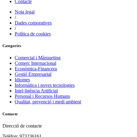
Contacte
Nota legal
/
Dades corporatives
/
Política de cookies
Categories
Comercial i Màrqueting
Comerç Internacional
Econòmica-Financera
Gestió Empresarial
Idiomes
Informàtica i noves tecnologies
Intel·ligència Artificial
Personal i Recursos Humans
Qualitat, prevenció i medi ambient
Contacte
Direcció de contacte
Telèfon: 973236161