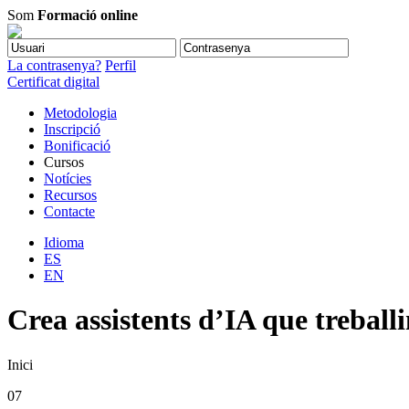
Som
Formació online
La contrasenya?
Perfil
Certificat digital
Metodologia
Inscripció
Bonificació
Cursos
Notícies
Recursos
Contacte
Idioma
ES
EN
Crea assistents d’IA que treball
Inici
07