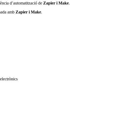
otència d’automatització de
Zapier i Make
.
binada amb
Zapier i Make
.
electrònics