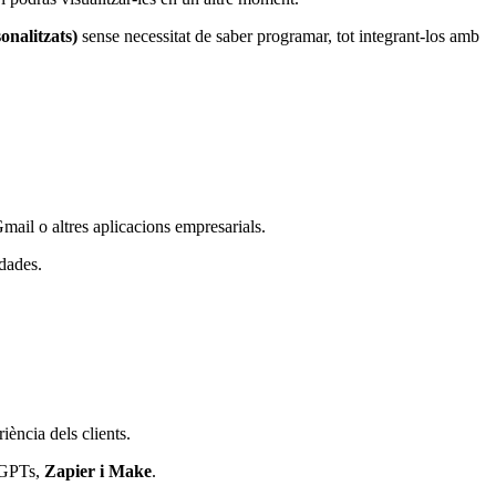
sonalitzats)
sense necessitat de saber programar, tot integrant-los amb
mail o altres aplicacions empresarials.
 dades.
iència dels clients.
b GPTs,
Zapier i Make
.