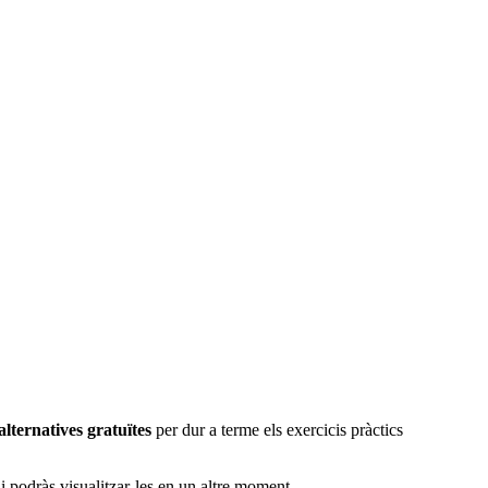
alternatives gratuïtes
per dur a terme els exercicis pràctics
 i podràs visualitzar-les en un altre moment.