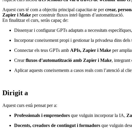
Aquest curs té com a objectiu principal capacitar-te per
crear, persona
Zapier i Make
per construir fluxos intel·ligents d’automatització.
En finalitzar el curs, seràs capaç de:
Dissenyar i configurar GPTs adaptats a necessitats específiques,
Incorporar coneixement propi i gestionar la privadesa dins dels
Connectar els teus GPTs amb
APIs, Zapier i Make
per ampliar
Crear
fluxos d’automatització amb Zapier i Make
, integran
Aplicar aquests coneixements a casos reals com l’atenció al clien
Dirigit a
Aquest curs està pensat per a:
Professionals i emprenedors
que vulguin incorporar la IA,
Za
Docents, creadors de contingut i formadors
que vulguin dese