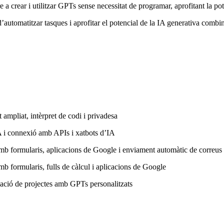
 a crear i utilitzar GPTs sense necessitat de programar, aprofitant la p
automatitzar tasques i aprofitar el potencial de la IA generativa com
ampliat, intèrpret de codi i privadesa
A i connexió amb APIs i xatbots d’IA
mb formularis, aplicacions de Google i enviament automàtic de correus 
b formularis, fulls de càlcul i aplicacions de Google
cació de projectes amb GPTs personalitzats