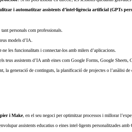
litzar i automatitzar assistents d’intel·ligència artificial (GPTs per
 tant personals com professionals.
 teus models d’IA.
-ne les funcionalitats i connectar-los amb milers d’aplicacions.
t els teus assistents d’IA amb eines com Google Forms, Google Sheets, G
t, la generació de continguts, la planificació de projectes o l’anàlisi de
pier i Make
, en el seu negoci per optimitzar processos i millorar l’exper
nvolupar assistents educatius o eines intel·ligents personalitzades am