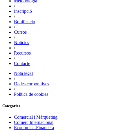
Metodologia
/
Inscripció
/
Bonificació
/
Cursos
/
Notícies
/
Recursos
/
Contacte
Nota legal
/
Dades corporatives
/
Política de cookies
Categories
Comercial i Màrqueting
Comerç Internacional
Econòmica-Financera