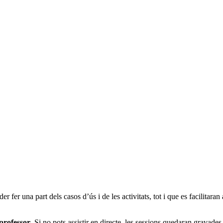
er fer una part dels casos d’ús i de les activitats, tot i que es facilitaran
 professor
. Si no pots assistir en directe, les sessions quedaran gravades