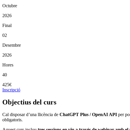
Octubre
2026
Final
02
Desembre
2026
Hores
40
425€
Inscripció
Objectius del curs
Cal disposar d’una llicència de
ChatGPT Plus / OpenAI API
per pod
obligatoris.
Aquest curs inclou
tres sessions en viu a través de webinar amb el