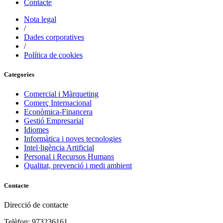
Contacte
Nota legal
/
Dades corporatives
/
Política de cookies
Categories
Comercial i Màrqueting
Comerç Internacional
Econòmica-Financera
Gestió Empresarial
Idiomes
Informàtica i noves tecnologies
Intel·ligència Artificial
Personal i Recursos Humans
Qualitat, prevenció i medi ambient
Contacte
Direcció de contacte
Telèfon: 973236161