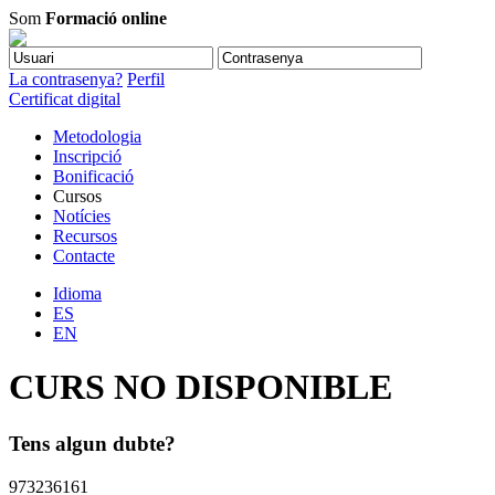
Som
Formació online
La contrasenya?
Perfil
Certificat digital
Metodologia
Inscripció
Bonificació
Cursos
Notícies
Recursos
Contacte
Idioma
ES
EN
CURS NO DISPONIBLE
Tens algun dubte?
973236161