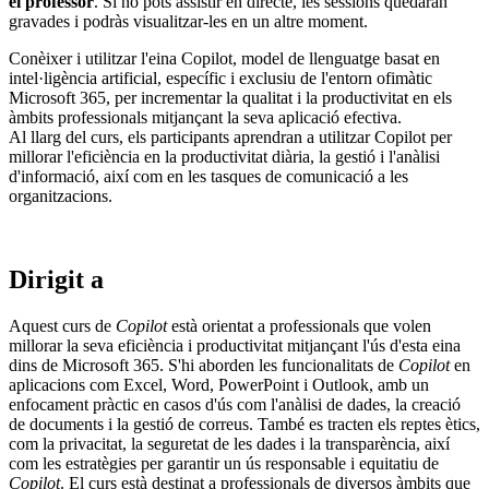
el professor
. Si no pots assistir en directe, les sessions quedaran
gravades i podràs visualitzar-les en un altre moment.
Conèixer i utilitzar l'eina Copilot, model de llenguatge basat en
intel·ligència artificial, específic i exclusiu de l'entorn ofimàtic
Microsoft 365, per incrementar la qualitat i la productivitat en els
àmbits professionals mitjançant la seva aplicació efectiva.
Al llarg del curs, els participants aprendran a utilitzar Copilot per
millorar l'eficiència en la productivitat diària, la gestió i l'anàlisi
d'informació, així com en les tasques de comunicació a les
organitzacions.
Dirigit a
Aquest curs de
Copilot
està orientat a professionals que volen
millorar la seva eficiència i productivitat mitjançant l'ús d'esta eina
dins de Microsoft 365. S'hi aborden les funcionalitats de
Copilot
en
aplicacions com Excel, Word, PowerPoint i Outlook, amb un
enfocament pràctic en casos d'ús com l'anàlisi de dades, la creació
de documents i la gestió de correus. També es tracten els reptes ètics,
com la privacitat, la seguretat de les dades i la transparència, així
com les estratègies per garantir un ús responsable i equitatiu de
Copilot
. El curs està destinat a professionals de diversos àmbits que