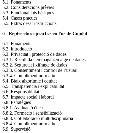
5.1. Fonaments
5.2. Consideracions prèvies
5.3. Funcionalitats bàsiques
5.4. Casos pràctics
5.5. Extra: desar instruccions
6 - Reptes ètics i pràctics en l'ús de Copilot
6.1. Fonaments
6.2. Introducció
6.3. Privacitat i protecció de dades
6.3.1. Recollida i emmagatzematge de dades
6.3.2. Seguretat i xifratge de dades
6.3.3. Consentiment i control de l’usuari
6.3.4. Compliment normatiu
6.4. Biaix algorítmic i equitat
6.5. Transparència i explicabilitat
6.6. Responsabilitat
6.7. Impacte social i laboral
6.8. Estratègies
6.8.1. Avaluació ètica
6.8.2. Formació i sensibilització
6.8.3. Col·laboració multidisciplinària
6.8.4. Compliment normatiu
6.9. Supervisió